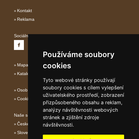
Kontakt
Reklama
Sociální sítě:
Používáme soubory
cookies
Mapa serveru Severní Itálie
Katalog ubytování
Tyto webové stránky používají
soubory cookies s cílem vylepšení
Osobní údaje
uživatelského prostředí, zobrazení
Cookies
přizpůsobeného obsahu a reklam,
analýzy návštěvnosti webových
Naše servery:
stránek a zjištění zdroje
České hory
návštěvnosti.
Slovenské hory