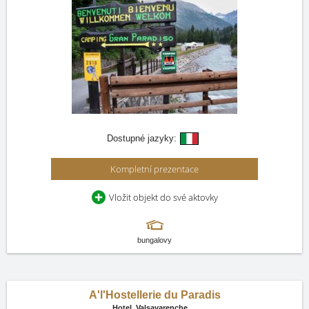
Dostupné jazyky:
Kompletní prezentace
Vložit objekt do své aktovky
bungalovy
A'l'Hostellerie du Paradis
Hotel,
Valsavarenche