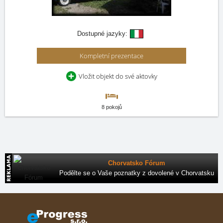
Dostupné jazyky:
Kompletní prezentace
Vložit objekt do své aktovky
8 pokojů
Chorvatsko Fórum
Podělte se o Vaše poznatky z dovolené v Chorvatsku